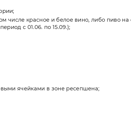
ории;
том числе красное и белое вино, либо пиво на
риод с 01.06. по 15.09.);
овыми ячейками в зоне ресепшена;