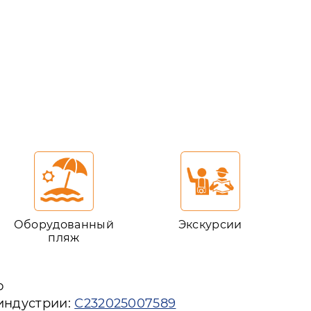
Оборудованный
Экскурсии
пляж
ю
 индустрии:
С232025007589