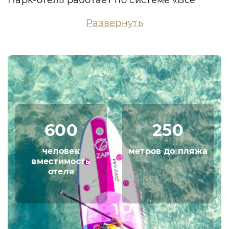
Парк-отель работает по системе «Все
включено» и при предлагает
Развернуть
привлекательные цены на размещение.
Трехразовое питание с элементами
«Шведского стола» включено в стоимость
проживания. Гостям предоставляется
разливное пиво на обед и вино на ужин.
Протяженность пляжа составляет около
200 метров, покрытие - мелкая галька. До
пляжа можно добраться пешком по
600
250
лестнице или на гольф-каре, который
курсирует согласно расписанию.
человек
метров до пляжа
вместимость
Парк-отель находится всего в 15
отеля
километрах от Туапсе. Из него удобно
добраться до города, до аэропортов
Краснодара и Сочи. Доступна
организация трансфера для гостей отеля.
Недалеко расположен центр курортного