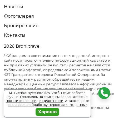
Новости
Фотогалерея
Бронирование
Контакты
2026
Broni.travel
* Обращаем ваше внимание на то, что данный интернет-
сайт носит исключительно информационный характер и
ни при каких условиях результаты расчетов не являются
публичной офертой, определяемой положениями Статьи
437 Гражданского кодекса Российской Федерации. За
окончательным расчетом обращайтесь к нашим
менеджерам. Данный ресурс является информационным
сайтом сервиса бронирования Broni.travel. Парк-отель
Мы используем cookies, чтобы сайт работал
«Небуг». Сайт онлайн бронирования номеров. Актуальные
лучше. Оставаясь на сайте, вы соглашаетесь с
цены, прайс-листы и наличие мест. Акции и
политикой конфиденциальности
. А также даёте
спецпредложения. Выгодное бронирование.
согласие на обработку персональных данных
Индивидуальный менеджер. Не является официальным
Хорошо
сайтом объекта размещения.